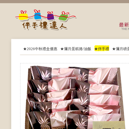
★2026中秋禮盒優惠
★彌月蛋糕捲/油飯
★伴手禮
★彌月磅