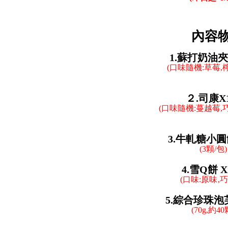
內容物
1.蘇打奶油
(口味隨機:草莓,
２.司康X
(口味隨機:蔓越莓,
3.牛軋糖小圓
(3顆/包)
4.雪Q餅
X
(口味:原味‚
巧
5.綜合珍珠泡
(70g,約40