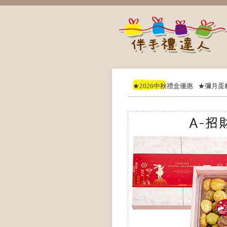
★2026中秋禮盒優惠
★彌月蛋