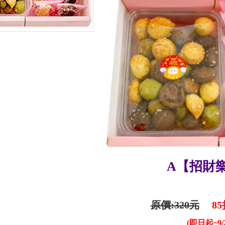
A【招財
原價:320元
85折
(即日起~9/2