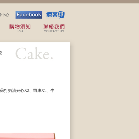
服中心
乾
盒、蘇打奶油夾心X2、司康X1、牛