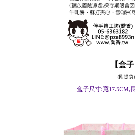
【盒子
(附提袋)
盒子尺寸:寬17.5CM
,
長