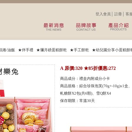
登入會員
│
註冊
│
客
糕捲/油飯
★伴手禮
★彌月磅蛋糕餅乾
★手工餅乾
★幼兒園分享小蛋糕餅
A 原價:320 ★85折優惠:272
商品成分：禮盒內附成分小卡
商品規格：綜合珍珠泡芙(70g+-10g)x1
軋糖餅X2包(共6顆)、雪Q餅X4
保存期限：常溫30天