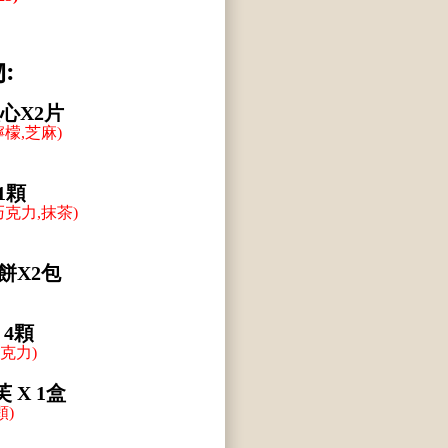
:
夾心
X2片
檸檬,芝麻)
1顆
巧克力,抹茶)
餅X2包
 4顆
克力)
芙
X 1盒
顆)