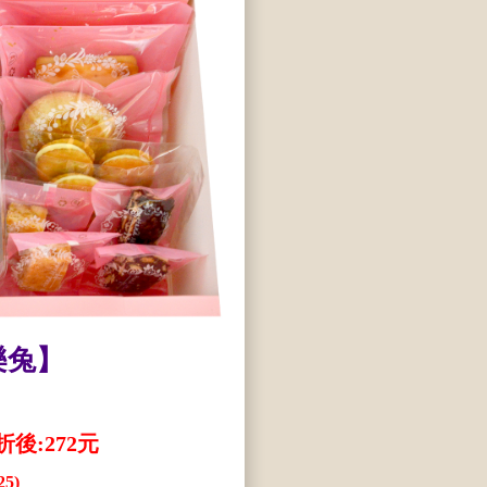
樂兔】
後:272元
5)